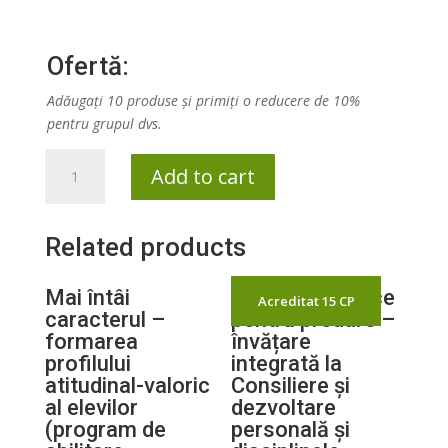
Ofertă:
Adăugați 10 produse și primiți o reducere de 10%
pentru grupul dvs.
Competențe
Add to cart
digitale.
Aplicații,
platforme
Related products
și
resurse
Mai întâi
Aplicații practice
pentru
Acreditat 15 CP
caracterul –
pentru predare –
predare
formarea
învățare
-
profilului
integrată la
învățare
atitudinal-valoric
Consiliere și
-
al elevilor
dezvoltare
evaluare
(program de
personală și
(DigitaLLE)