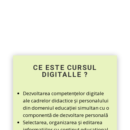
5. Stimularea unei atitudini preventive
cu privire la identitatea și siguranța în
mediile online și virtuale, manifestând
atenție față de starea de bine a
tuturor actorilor implicați în mediile
online.
CE ESTE CURSUL
DIGITALLE ?
Dezvoltarea competențelor digitale
ale cadrelor didactice și personalului
din domeniul educației simultan cu o
componentă de dezvoltare personală
Selectarea, organizarea și editarea
informațiilor cu conținut educațional