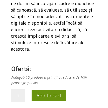
ne dorim să încurajăm cadrele didactice
să cunoască, să evalueze, să utilizeze și
să aplice în mod adecvat instrumentele
digitale disponibile, astfel încât să
eficientizeze activitatea didactică, să
crească implicarea elevilor și să
stimuleze interesele de învățare ale
acestora.
Ofertă:
Adăugați 10 produse și primiți o reducere de 10%
pentru grupul dvs.
Competențe
Add to cart
digitale.
Aplicații,