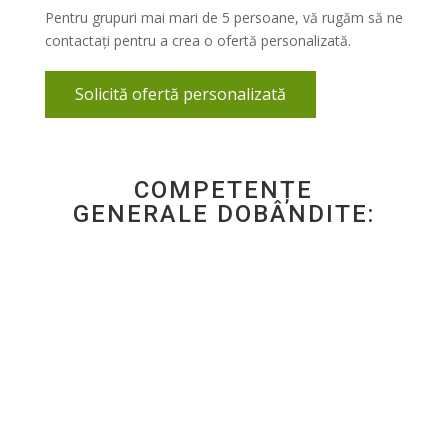
platforme
Pentru grupuri mai mari de 5 persoane, vă rugăm să ne
și
contactați pentru a crea o ofertă personalizată.
resurse
pentru
predare
Solicită ofertă personalizată
-
învățare
-
evaluare
COMPETENȚE
(DigitaLLE)
GENERALE DOBÂNDITE:
quantity
1. Selectarea, organizarea și editarea
informațiilor cu conținut educațional
și a resurselor utilizabile educațional
din spațiul online, utilizând criterii și
filtre de selecție validate.
2. Utilizarea resurselor selectate și