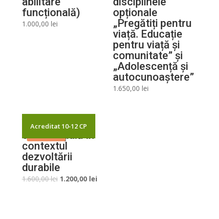
abilitare
disciplinele
quantity
funcțională)
opționale
„Pregătiți pentru
1.000,00
lei
viață. Educație
pentru viață și
comunitate” și
„Adolescență și
autocunoaștere”
1.650,00
lei
Învățarea
Acreditat 10-12 CP
Sale!
experiențială în
contextul
dezvoltării
durabile
Original
Current
1.600,00
lei
1.200,00
lei
price
price
was:
is:
1.600,00 lei.
1.200,00 lei.